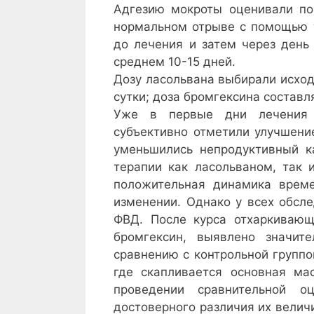
Адгезию мокроты оценивали по
нормальном отрыве с помощью т
до лечения и затем через день
среднем 10-15 дней.
Дозу ласольвана выбирали исход
сутки; доза бромгексина составля
Уже в первые дни лечения 
субъективно отметили улучшени
уменьшились непродуктивный к
терапии как ласольваном, так 
положительная динамика време
изменении. Однако у всех обсл
ФВД. После курса отхаркивающ
бромгексин, выявлено значит
сравнению с контрольной группо
где скапливается основная ма
проведении сравнительной о
достоверного различия их величи