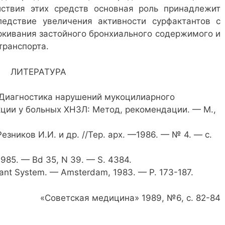
ствия этих средств основная роль принадлежит
едствие увеличения активности сурфактантов с
кивания застойного бронхиального содержимого и
транспорта.
ЛИТЕРАТУРА
 //Диагностика нарушений мукоцилиарного
кции у больных ХНЗЛ: Метод, рекомендации. — М.,
Резников И.И. и др. //Тер. арх. —1986. — № 4. — с.
1985. — Bd 35, N 39. — S. 4384.
ctant System. — Amsterdam, 1983. — P. 173-187.
«Советская медицина» 1989, №6, с. 82-84