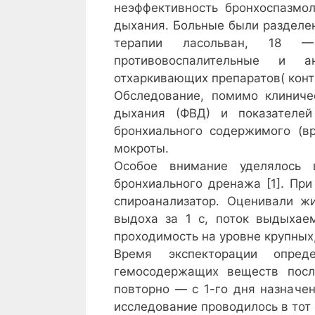
неэффективность бронхоспазмо
дыхания. Больные были разделен
терапии ласольван, 18 —
противовоспалительные и а
отхаркивающих препаратов( конт
Обследование, помимо клиниче
дыхания (ФВД) и показателей
бронхиального содержимого (в
мокроты.
Особое внимание уделялось 
бронхиального дренажа [1]. Пр
спироанализатор. Оценивали ж
выдоха за 1 с, поток выдыхае
проходимость на уровне крупных,
Время экспекторации опре
гемосодержащих веществ пос
повторно — с 1-го дня назначе
исследование проводилось в тот