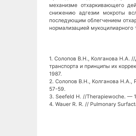
механизме отхаркивающего дей
снижению адгезии мокроты всл
последующим облегчением отхар
нормализацией мукоцилиарного 
1. Солопов В.Н., Колганова Н.А.
транспорта и принципы их корре
1987.
2. Солопов В.Н., Колганова Н.А., 
57-59.
3. Seefeld H. //Therapiewoche. — 
4. Wauer R. R. // Pulmonary Surfa