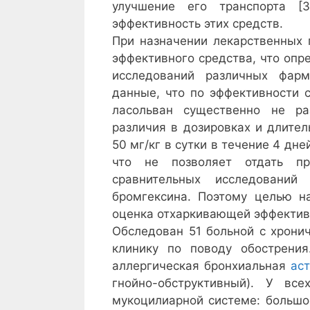
улучшение его транспорта [
эффективность этих средств.
При назначении лекарственных 
эффективного средства, что оп
исследований различных фарм
данные, что по эффективности 
ласольван существенно не ра
различия в дозировках и длител
50 мг/кг в сутки в течение 4 дне
что не позволяет отдать пр
сравнительных исследований
бромгексина. Поэтому целью н
оценка отхаркивающей эффективн
Обследован 51 больной с хрони
клинику по поводу обострения
аллергическая бронхиальная
ас
гнойно-обструктивный). У в
мукоцилиарной системе: большо