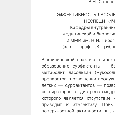
В.Н. Солопо
ЭФФЕКТИВНОСТЬ ЛАСОЛЬ
НЕСПЕЦИФИЧ
Кафедры внутренних 
медицинской и биологич
2 ММИ им. Н.И. Пирог
(зав. — проф. Г.В. Тру
В клинической практике широк
образование сурфактанта — бр
метаболит ласольван (мукосол
препаратов в отношении продук
легких — сурфактантов — позв
респираторного дистресс-синд
которого является отсутствие 
приводит к ателектазу. Повы
поверхностной активности вызы