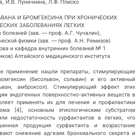
в, И.В. Луничкина, Л.Ф. Плиско
ВАНА И БРОМГЕКСИНА ПРИ ХРОНИЧЕСКИХ
ЕСКИХ ЗАБОЛЕВАНИЯХ ЛЕГКИХ
болезней (зав. — проф. А.Г. Чучалин),
еской физики (зав. — проф. А.Н. Ремизов)
ова и кафедра внутренних болезней № 1
бников) Алтайского медицинского института
ое применение нашли препараты, стимулирующие
омгексин (бисольвон, сольвин) и его активный
ьван, амброксол). Стимулирующий эффект этих
ции эндогенных поверхностно-активных веществ в
оляет применять их для лечения и профилактики
рома [4], основным этиологическим субстратом
или недостаточность сурфактантов в легких, что
шенная продукция сурфактанта и возрастание
вают снижение адгезии бронхиального секрета и