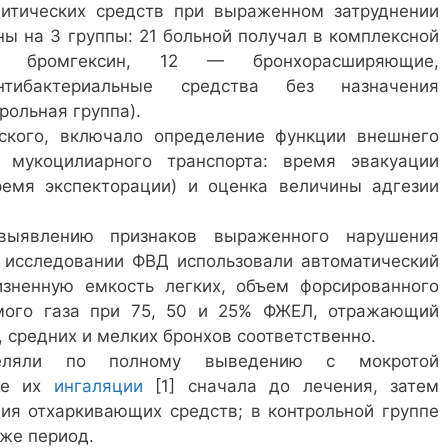
литических средств при выраженном затруднении
ы на 3 группы: 21 больной получал в комплексной
 бромгексин, 12 — бронхорасширяющие,
нтибактериальные средства без назначения
рольная группа).
ского, включало определение функции внешнего
 мукоцилиарного транспорта: время эвакуации
ремя экспекторации) и оценка величины адгезии
выявлению признаков выраженного нарушения
и исследовании ФВД использовали автоматический
изненную емкость легких, объем форсированного
мого газа при 75, 50 и 25% ФЖЕЛ, отражающий
 средних и мелких бронхов соответственно.
деляли по полному выведению с мокротой
ле их
ингаляции
[1] сначала до лечения, затем
ния отхаркивающих средств; в контрольной группе
 же период.