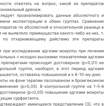
ности ответить на вопрос, какой из препаратов
ронхиальный дренаж.
следует проанализировать данные абсолютного и
мени экспекторации в обеих группах. Сравнение
епаратов по абсолютной и относительной разнице в
 не выявляло преимущества какого-либо из них, т.
о по отхаркивающему действию эти препараты
 при исследовании адгезии мокроты при лечении
больных с исходно высокими показателями адгезии
 препаратами происходит достоверное (р<0,01) ее
рольной группе, наоборот, в этот период адгезия
вышается, оставаясь повышенной и к 6-10-му дню.
роты на фоне терапии ласольваном и бромгексином
менения (р>0,05). В контрольной группе на 1-5-й
 достоверное (р<0,05) повышение адгезии мокроты
дукции сурфактанта.
дтверждают имеющееся представление [3], что в