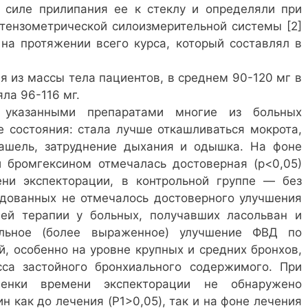
 силе прилипания ее к стеклу и определяли при
ензометрической силоизмерительной системы [2]
 на протяжении всего курса, который составлял в
я из массы тела пациентов, в среднем 90-120 мг в
ла 96-116 мг.
указанными препаратами многие из больных
е состояния: стала лучше откашливаться мокрота,
ашель, затруднение дыхания и одышка. На фоне
и бромгексином отмечалась достоверная (р<0,05)
ни экспекторации, в контрольной группе — без
едованных не отмечалось достоверного улучшения
ей терапии у больных, получавших ласольван и
ельное (более выраженное) улучшение ФВД по
й, особенно на уровне крупных и средних бронхов,
сса застойного бронхиального содержимого. При
ценки времени экспекторации не обнаружено
н как до лечения (P1>0,05), так и на фоне лечения