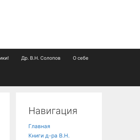
ики!
Др. В.Н. Солопов
О себе
Навигация
Главная
Книги д-ра В.Н.