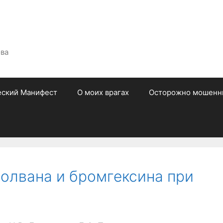
ова
еский Манифест
О моих врагах
Осторожно мошенн
олвана и бромгексина при