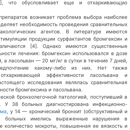
3], что обусловливает еще и отхаркивающую
препаратов возникает проблема выбора наиболее
ределяет необходимость проведения сравнительных
акологических агентов. В литературе имеются
стимуляции продукции сурфактантов бромгексин и
зличаются [4]. Однако имеются существенные
ьности лечения: бромгексин использовался в дозе
й, а ласольван — 20 мг/кг в сутки в течение 7 дней,
едпочтение какому-либо из них. Нет также
 отхаркивающей эффективности ласольвана и
астоящего исследования являлась сравнительная
ости бромгексина и ласольвана.
ческой бронхолегочной патологией, поступивший в
. У 38 больных диагностирована инфекционно-
тма
, у 14 — хронический бронхит (обструктивный и
сех больных имелись выраженные нарушения в
е количество мокроты, повышенная ее вязкость и