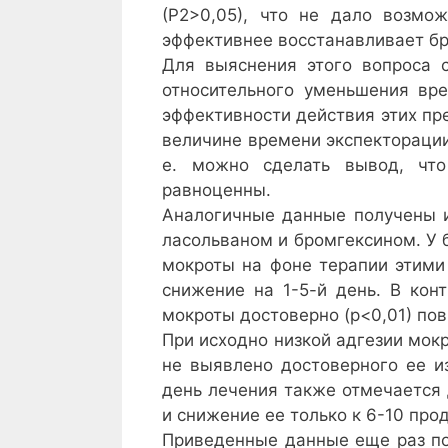
(Р2>0,05), что не дало возмож
эффективнее восстанавливает б
Для выяснения этого вопроса 
относительного уменьшения вре
эффективности действия этих пр
величине времени экспекторации
е. можно сделать вывод, чт
равноценны.
Аналогичные данные получены и
ласольваном и бромгексином. У 
мокроты на фоне терапии этими
снижение на 1-5-й день. В конт
мокроты достоверно (р<0,01) по
При исходно низкой адгезии мок
не выявлено достоверного ее из
день лечения также отмечается
и снижение ее только к 6-10 про
Приведенные данные еще раз по