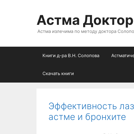
Астма Доктор
Астма излечима по методу доктора Солоп
Книги д-ра В.Н. Солопова
Астматич
Скачать книги
Эффективность лаз
астме и бронхите