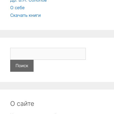
О себе
Скачать книги
Н
а
й
т
и
О сайте