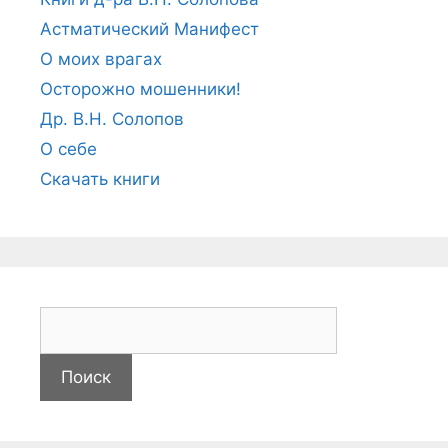
Астматический Манифест
О моих врагах
Осторожно мошенники!
Др. В.Н. Солопов
О себе
Скачать книги
Н
а
й
т
и