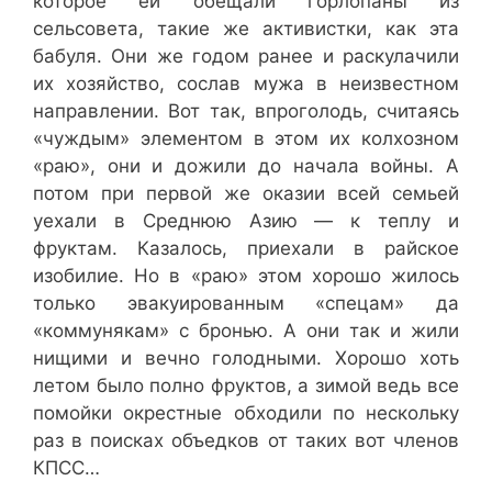
которое ей обещали горлопаны из
сельсовета, такие же активистки, как эта
бабуля. Они же годом ранее и раскулачили
их хозяйство, сослав мужа в неизвестном
направлении. Вот так, впроголодь, считаясь
«чуждым» элементом в этом их колхозном
«раю», они и дожили до начала войны. А
потом при первой же оказии всей семьей
уехали в Среднюю Азию — к теплу и
фруктам. Казалось, приехали в райское
изобилие. Но в «раю» этом хорошо жилось
только эвакуированным «спецам» да
«коммунякам» с бронью. А они так и жили
нищими и вечно голодными. Хорошо хоть
летом было полно фруктов, а зимой ведь все
помойки окрестные обходили по нескольку
раз в поисках объедков от таких вот членов
КПСС…