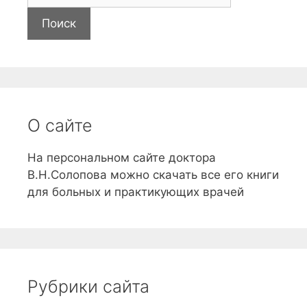
а
й
т
и
О сайте
На персональном сайте доктора
В.Н.Солопова можно скачать все его книги
для больных и практикующих врачей
Рубрики сайта