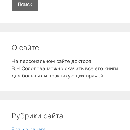
й
т
и
О сайте
На персональном сайте доктора
В.Н.Солопова можно скачать все его книги
для больных и практикующих врачей
Рубрики сайта
English papers